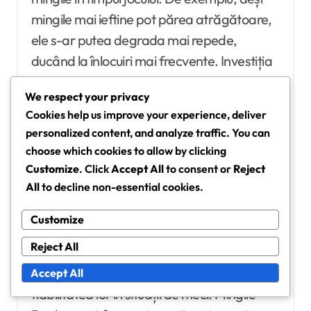
mingile mai ieftine pot părea atrăgătoare,
ele s-ar putea degrada mai repede,
ducând la înlocuiri mai frecvente. Investiția
în mingii de calitate superioară poate
We respect your privacy
economisi bani pe termen lung.
Cookies help us improve your experience, deliver
personalized content, and analyze traffic. You can
Recenzii și evaluări ale
choose which cookies to allow by clicking
utilizatorilor pentru diferite mărci
Customize
. Click
Accept All
to consent or
Reject
All
to decline non-essential cookies.
Recenziile utilizatorilor evidențiază adesea
diferențele de performanță între mărci.
Customize
Mingile Wilson primesc de obicei evaluări
Reject All
ridicate pentru săritura și senzația lor
constantă, mulți jucători lăudând
Accept All
fiabilitatea lor în situații de meci. Mingile