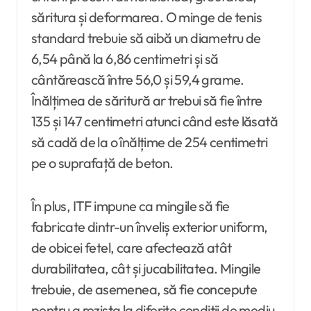
săritura și deformarea. O minge de tenis
standard trebuie să aibă un diametru de
6,54 până la 6,86 centimetri și să
cântărească între 56,0 și 59,4 grame.
Înălțimea de săritură ar trebui să fie între
135 și 147 centimetri atunci când este lăsată
să cadă de la o înălțime de 254 centimetri
pe o suprafață de beton.
În plus, ITF impune ca mingile să fie
fabricate dintr-un înveliș exterior uniform,
de obicei fetel, care afectează atât
durabilitatea, cât și jucabilitatea. Mingile
trebuie, de asemenea, să fie concepute
pentru a rezista la diferite condiții de mediu,