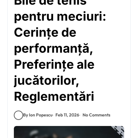
Bile de tenis
pentru meciuri:
Cerințe de
performanță,
Preferințe ale
jucătorilor,
Reglementări
By Ion Popescu
Feb 11, 2026
No Comments