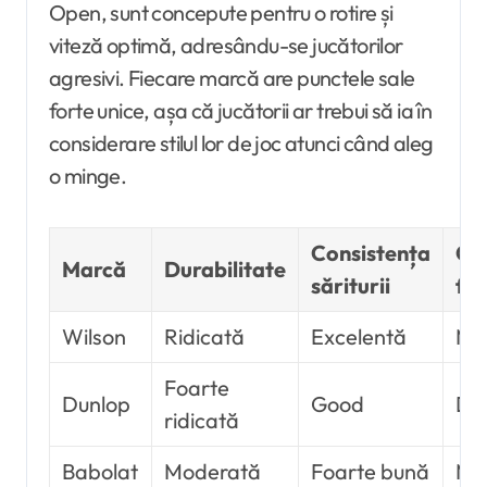
Open, sunt concepute pentru o rotire și
viteză optimă, adresându-se jucătorilor
agresivi. Fiecare marcă are punctele sale
forte unice, așa că jucătorii ar trebui să ia în
considerare stilul lor de joc atunci când aleg
o minge.
Consistența
Cal
Marcă
Durabilitate
săriturii
fet
Wilson
Ridicată
Excelentă
Mo
Foarte
Dunlop
Good
Dur
ridicată
Babolat
Moderată
Foarte bună
Mo