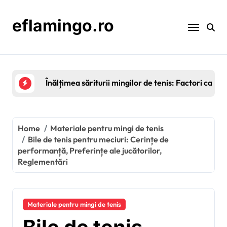
Skip
to
eflamingo.ro
content
Bile de tenis pentru utilizare în interior: Compat
Home
Materiale pentru mingi de tenis
Bile de tenis pentru meciuri: Cerințe de
performanță, Preferințe ale jucătorilor,
Reglementări
Materiale pentru mingi de tenis