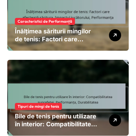
Caracteristici de Performanță
Înălțimea săriturii mingilor
de tenis: Factori care
afectează săritura,
Impactul jucătorului,
Performanța
Tipuri de mingi de tenis
Bile de tenis pentru utilizare
în interior: Compatibilitatea
suprafeței, Performanța,