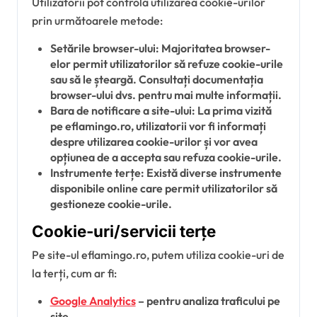
Utilizatorii pot controla utilizarea cookie-urilor
prin următoarele metode:
Setările browser-ului: Majoritatea browser-
elor permit utilizatorilor să refuze cookie-urile
sau să le șteargă. Consultați documentația
browser-ului dvs. pentru mai multe informații.
Bara de notificare a site-ului: La prima vizită
pe eflamingo.ro, utilizatorii vor fi informați
despre utilizarea cookie-urilor și vor avea
opțiunea de a accepta sau refuza cookie-urile.
Instrumente terțe: Există diverse instrumente
disponibile online care permit utilizatorilor să
gestioneze cookie-urile.
Cookie-uri/servicii terțe
Pe site-ul eflamingo.ro, putem utiliza cookie-uri de
la terți, cum ar fi:
Google Analytics
– pentru analiza traficului pe
site.