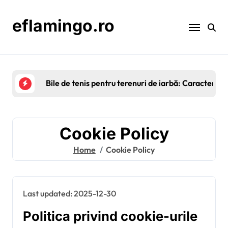
Skip
to
eflamingo.ro
content
Huse din fetru pentru mingile de tenis: Ca
Cookie Policy
Home
Cookie Policy
Last updated: 2025-12-30
Politica privind cookie-urile