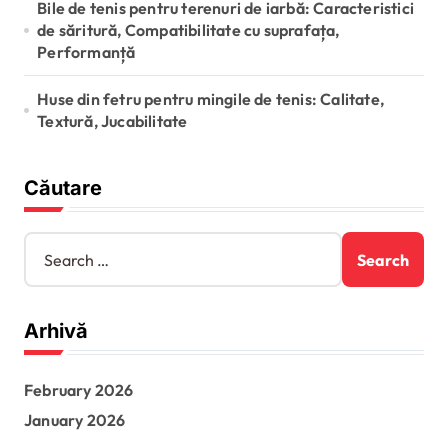
Bile de tenis pentru terenuri de iarbă: Caracteristici
de săritură, Compatibilitate cu suprafața,
Performanță
Huse din fetru pentru mingile de tenis: Calitate,
Textură, Jucabilitate
Căutare
S
e
a
r
Arhivă
c
h
f
February 2026
o
r
January 2026
: