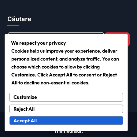
Căutare
Search
for:
We respect your privacy
Cookies help us improve your experience, deliver
personalized content, and analyze traffic. You can
choose which cookies to allow by clicking
eflamingo.ro
Customize
. Click
Accept All
to consent or
Reject
All
to decline non-essential cookies.
Customize
Reject All
Accept All
Copyright © All rights reserved
|
Newsxo
by
Themeansar
.