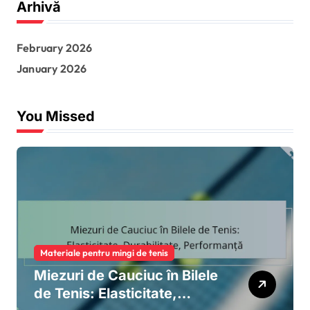
Arhivă
c
h
f
February 2026
o
r
January 2026
:
You Missed
Materiale pentru mingi de tenis
Miezuri de Cauciuc în Bilele
de Tenis: Elasticitate,