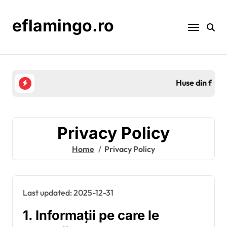
Skip
to
eflamingo.ro
content
Huse din fetru pentru mingile de tenis: Calitate,
Privacy Policy
Home
Privacy Policy
Last updated: 2025-12-31
1. Informații pe care le