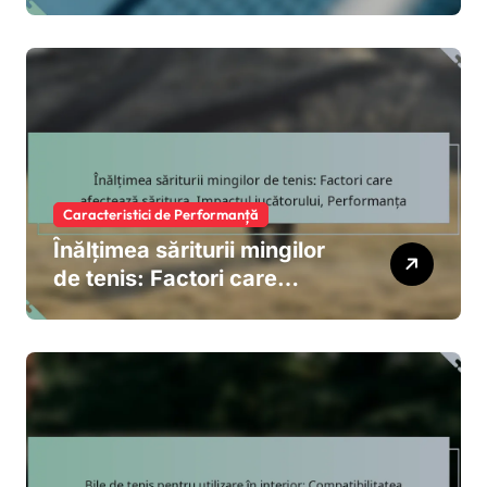
Durabilitate, Performanță
Caracteristici de Performanță
Înălțimea săriturii mingilor
de tenis: Factori care
afectează săritura,
Impactul jucătorului,
Performanța